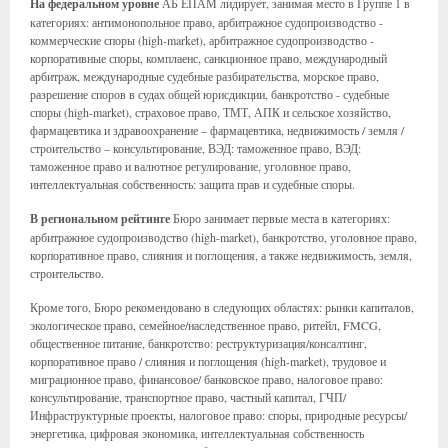
На федеральном уровне
АБ ЕПАМ лидирует, занимая место в Группе 1 в
категориях: антимонопольное право, арбитражное судопроизводство -
коммерческие споры (high-market), арбитражное судопроизводство -
корпоративные споры, комплаенс, санкционное право, международный
арбитраж, международные судебные разбирательства, морское право,
разрешение споров в судах общей юрисдикции, банкротство - судебные
споры (high-market), страховое право, ТМТ, АПК и сельское хозяйство,
фармацевтика и здравоохранение – фармацевтика, недвижимость / земля /
строительство – консультирование, ВЭД: таможенное право, ВЭД:
таможенное право и валютное регулирование, уголовное право,
интеллектуальная собственность: защита прав и судебные споры.
В региональном рейтинге
Бюро занимает первые места в категориях:
арбитражное судопроизводство (high-market), банкротство, уголовное право,
корпоративное право, слияния и поглощения, а также недвижимость, земля,
строительство.
Кроме того, Бюро рекомендовано в следующих областях: рынки капиталов,
экологическое право, семейное/наследственное право, ритейл, FMCG,
общественное питание, банкротство: реструктуризация/консалтинг,
корпоративное право / слияния и поглощения (high-market), трудовое и
миграционное право, финансовое/ банковское право, налоговое право:
консультирование, транспортное право, частный капитал, ГЧП/
Инфраструктурные проекты, налоговое право: споры, природные ресурсы/
энергетика, цифровая экономика, интеллектуальная собственность