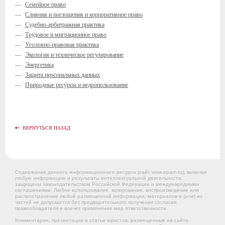
—
Семейное право
—
Слияния и поглощения и корпоративное право
—
Судебно-арбитражная практика
—
Трудовое и миграционное право
—
Уголовно-правовая практика
—
Экология и техническое регулирование
—
Энергетика
—
Защита персональных данных
—
Природные ресурсы и недропользование
ВЕРНУТЬСЯ НАЗАД
Содержание данного информационного ресурса (сайт www.epam.ru), включая
любую информацию и результаты интеллектуальной деятельности,
защищены законодательством Российской Федерации и международными
соглашениями. Любое использование, копирование, воспроизведение или
распространение любой размещенной информации, материалов и (или) их
частей не допускается без предварительного получения согласия
правообладателя и влечет применение мер ответственности.
Комментарии, презентации и статьи юристов, размещенные на сайте