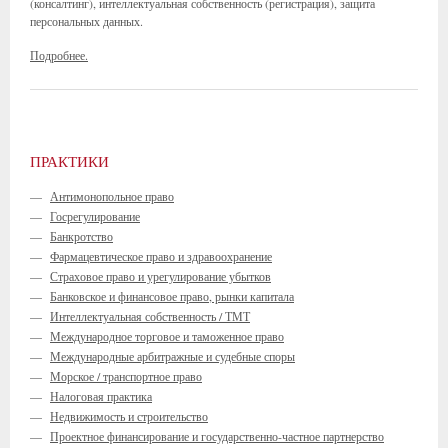
(консалтинг), интеллектуальная собственность (регистрация), защита
персональных данных.
Подробнее.
ПРАКТИКИ
—
Антимонопольное право
—
Госрегулирование
—
Банкротство
—
Фармацевтическое право и здравоохранение
—
Страховое право и урегулирование убытков
—
Банковское и финансовое право, рынки капитала
—
Интеллектуальная собственность / ТМТ
—
Международное торговое и таможенное право
—
Международные арбитражные и судебные споры
—
Морское / транспортное право
—
Налоговая практика
—
Недвижимость и строительство
—
Проектное финансирование и государственно-частное партнерство