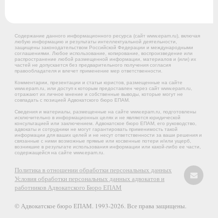
Содержание данного информационного ресурса (сайт www.epam.ru), включая
любую информацию и результаты интеллектуальной деятельности,
защищены законодательством Российской Федерации и международными
соглашениями. Любое использование, копирование, воспроизведение или
распространение любой размещенной информации, материалов и (или) их
частей не допускается без предварительного получения согласия
правообладателя и влечет применение мер ответственности.
Комментарии, презентации и статьи юристов, размещенные на сайте
www.epam.ru, или доступ к которым предоставлен через сайт www.epam.ru,
отражают их личное мнение и собственные выводы, которые могут не
совпадать с позицией Адвокатского бюро ЕПАМ.
Сведения и материалы, размещенные на сайте www.epam.ru, подготовлены
исключительно в информационных целях и не являются юридической
консультацией или заключением. Адвокатское бюро ЕПАМ, его руководство,
адвокаты и сотрудники не могут гарантировать применимость такой
информации для ваших целей и не несут ответственности за ваши решения и
связанные с ними возможные прямые или косвенные потери и/или ущерб,
возникшие в результате использования информации или какой-либо ее части,
содержащейся на сайте www.epam.ru.
Политика в отношении обработки персональных данных
Условия обработки персональных данных адвокатов и
работников Адвокатского Бюро ЕПАМ
© Адвокатское бюро ЕПАМ. 1993-2026. Все права защищены.