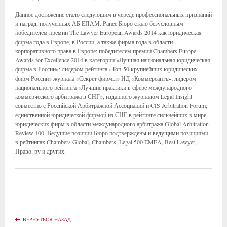
Данное достижение стало следующим в череде профессиональных признаний
и наград, полученных АБ ЕПАМ. Ранее Бюро стало безусловным
победителем премии The Lawyer European Awards 2014 как юридическая
фирма года в Европе, в России, а также фирма года в области
корпоративного права в Европе; победителем премии Chambers Europe
Awards for Excellence 2014 в категории «Лучшая национальная юридическая
фирма в России»; лидером рейтинга «Топ-50 крупнейших юридических
фирм России» журнала «Секрет фирмы» ИД «Коммерсантъ»; лидером
национального рейтинга «Лучшие практики в сфере международного
коммерческого арбитража в СНГ», изданного журналом Legal Insight
совместно с Российской Арбитражной Ассоциаций и CIS Arbitration Forum;
единственной юридической фирмой из СНГ в рейтинге сильнейших в мире
юридических фирм в области международного арбитража Global Arbitration
Review 100. Ведущие позиции Бюро подтверждены и ведущими позициями
в рейтингах Chambers Global, Chambers, Legal 500 EMEA, Best Lawyer,
Право. ру и других.
ВЕРНУТЬСЯ НАЗАД